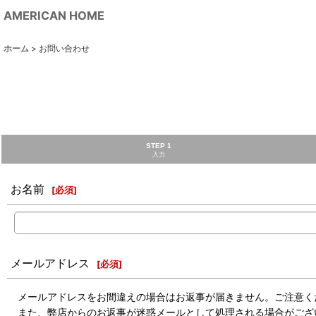
AMERICAN HOME
ホーム
>
お問い合わせ
STEP 1
入力
お名前
[
必須
]
メールアドレス
[
必須
]
メールアドレスをお間違えの場合はお返事が届きません。ご注意く
また、弊店からのお返事が迷惑メールとして処理される場合がござ