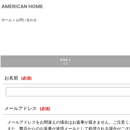
AMERICAN HOME
ホーム
>
お問い合わせ
STEP 1
入力
お名前
[
必須
]
メールアドレス
[
必須
]
メールアドレスをお間違えの場合はお返事が届きません。ご注意く
また、弊店からのお返事が迷惑メールとして処理される場合がござ