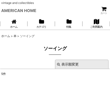
vintage and collectibles
AMERICAN HOME
カート
ホーム
カテゴリ
特集
ご利用案内
ホーム
>
本
>
ソーイング
ソーイング
表示順変更
閉じる
5
件
表示数
:
並び順
:
絞り込む