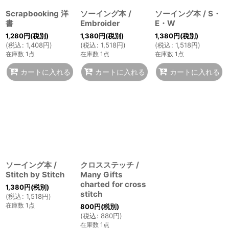
Scrapbooking 洋
ソーイング本 /
ソーイング本 / S・
書
Embroider
E・W
1,280
円
(税別)
1,380
円
(税別)
1,380
円
(税別)
(
税込
:
1,408
円
)
(
税込
:
1,518
円
)
(
税込
:
1,518
円
)
在庫数 1点
在庫数 1点
在庫数 1点
カートに入れる
カートに入れる
カートに入れる
ソーイング本 /
クロスステッチ /
Stitch by Stitch
Many Gifts
charted for cross
1,380
円
(税別)
stitch
(
税込
:
1,518
円
)
在庫数 1点
800
円
(税別)
(
税込
:
880
円
)
在庫数 1点