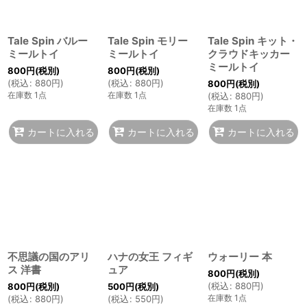
Tale Spin バルー
Tale Spin モリー
Tale Spin キット・
ミールトイ
ミールトイ
クラウドキッカー
ミールトイ
800
円
(税別)
800
円
(税別)
(
税込
:
880
円
)
(
税込
:
880
円
)
800
円
(税別)
在庫数 1点
在庫数 1点
(
税込
:
880
円
)
在庫数 1点
カートに入れる
カートに入れる
カートに入れる
不思議の国のアリ
ハナの女王 フィギ
ウォーリー 本
ス 洋書
ュア
800
円
(税別)
(
税込
:
880
円
)
800
円
(税別)
500
円
(税別)
在庫数 1点
(
税込
:
880
円
)
(
税込
:
550
円
)