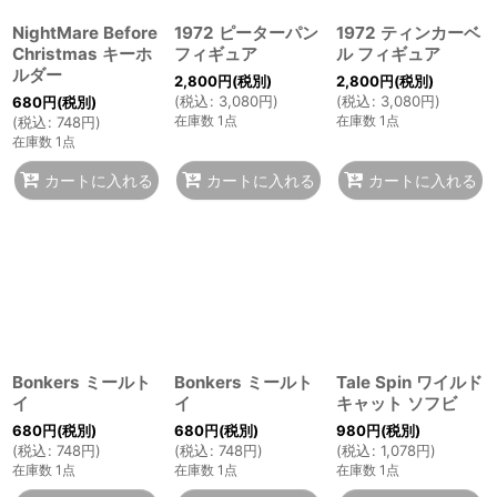
NightMare Before
1972 ピーターパン
1972 ティンカーベ
Christmas キーホ
フィギュア
ル フィギュア
ルダー
2,800
円
(税別)
2,800
円
(税別)
(
税込
:
3,080
円
)
(
税込
:
3,080
円
)
680
円
(税別)
在庫数 1点
在庫数 1点
(
税込
:
748
円
)
在庫数 1点
カートに入れる
カートに入れる
カートに入れる
Bonkers ミールト
Bonkers ミールト
Tale Spin ワイルド
イ
イ
キャット ソフビ
680
円
(税別)
680
円
(税別)
980
円
(税別)
(
税込
:
748
円
)
(
税込
:
748
円
)
(
税込
:
1,078
円
)
在庫数 1点
在庫数 1点
在庫数 1点