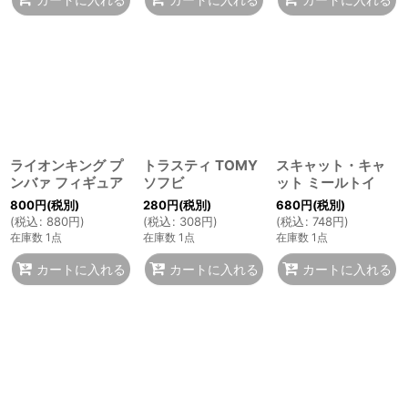
ライオンキング プ
トラスティ TOMY
スキャット・キャ
ンバァ フィギュア
ソフビ
ット ミールトイ
800
円
(税別)
280
円
(税別)
680
円
(税別)
(
税込
:
880
円
)
(
税込
:
308
円
)
(
税込
:
748
円
)
在庫数 1点
在庫数 1点
在庫数 1点
カートに入れる
カートに入れる
カートに入れる