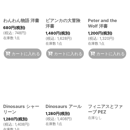
わんわん物語 洋書
ビアンカの大冒険
Peter and the
洋書
Wolf 洋書
680
円
(税別)
(
税込
:
748
円
)
1,480
円
(税別)
1,200
円
(税別)
在庫数 1点
(
税込
:
1,628
円
)
(
税込
:
1,320
円
)
在庫数 1点
在庫数 1点
カートに入れる
カートに入れる
カートに入れる
Dinosaurs シャー
Dinosaurs アール
フィニアスとファ
リーン
ーブ PEZ
1,280
円
(税別)
在庫なし
(
税込
:
1,408
円
)
1,280
円
(税別)
在庫数 1点
(
税込
:
1,408
円
)
在庫数 1点