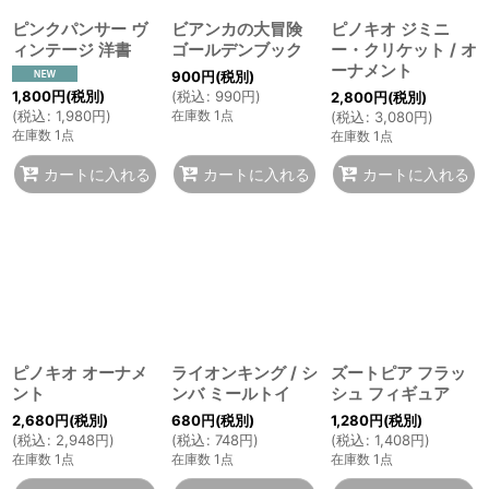
ピンクパンサー ヴ
ビアンカの大冒険
ピノキオ ジミニ
ィンテージ 洋書
ゴールデンブック
ー・クリケット / オ
ーナメント
900
円
(税別)
1,800
円
(税別)
(
税込
:
990
円
)
2,800
円
(税別)
(
税込
:
1,980
円
)
在庫数 1点
(
税込
:
3,080
円
)
在庫数 1点
在庫数 1点
カートに入れる
カートに入れる
カートに入れる
ピノキオ オーナメ
ライオンキング / シ
ズートピア フラッ
ント
ンバ ミールトイ
シュ フィギュア
2,680
円
(税別)
680
円
(税別)
1,280
円
(税別)
(
税込
:
2,948
円
)
(
税込
:
748
円
)
(
税込
:
1,408
円
)
在庫数 1点
在庫数 1点
在庫数 1点