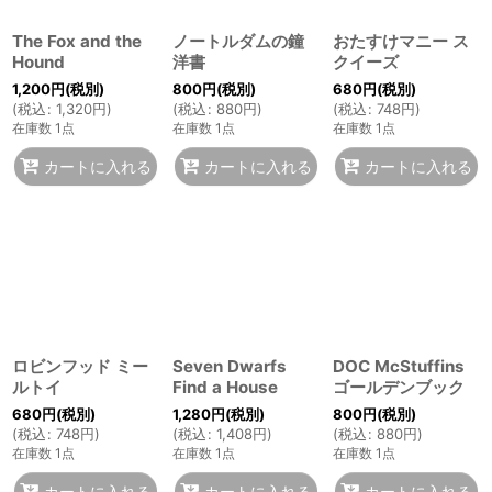
The Fox and the
ノートルダムの鐘
おたすけマニー ス
Hound
洋書
クイーズ
1,200
円
(税別)
800
円
(税別)
680
円
(税別)
(
税込
:
1,320
円
)
(
税込
:
880
円
)
(
税込
:
748
円
)
在庫数 1点
在庫数 1点
在庫数 1点
カートに入れる
カートに入れる
カートに入れる
ロビンフッド ミー
Seven Dwarfs
DOC McStuffins
ルトイ
Find a House
ゴールデンブック
680
円
(税別)
1,280
円
(税別)
800
円
(税別)
(
税込
:
748
円
)
(
税込
:
1,408
円
)
(
税込
:
880
円
)
在庫数 1点
在庫数 1点
在庫数 1点
カートに入れる
カートに入れる
カートに入れる