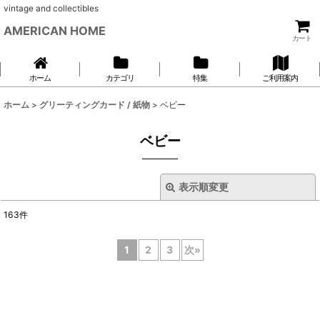
vintage and collectibles
AMERICAN HOME
カート
ホーム
カテゴリ
特集
ご利用案内
ホーム
>
グリーティングカード / 紙物
>
ベビー
ベビー
表示順変更
閉じる
163
件
表示数
:
1
2
3
次
»
並び順
:
絞り込む