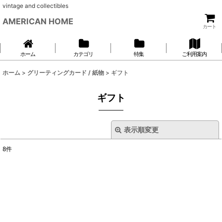
vintage and collectibles
AMERICAN HOME
カート
ホーム
カテゴリ
特集
ご利用案内
ホーム
>
グリーティングカード / 紙物
>
ギフト
ギフト
表示順変更
閉じる
8
件
表示数
:
並び順
:
絞り込む