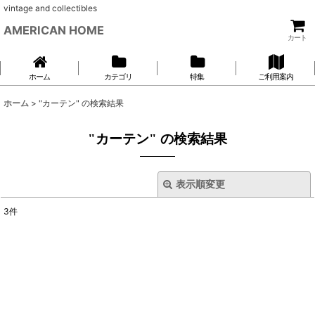
vintage and collectibles
AMERICAN HOME
カート
ホーム
カテゴリ
特集
ご利用案内
ホーム
>
"カーテン"
の
検索結果
"カーテン"
の
検索結果
表示順変更
閉じる
3
件
商品検索
:
表示数
:
並び順
: