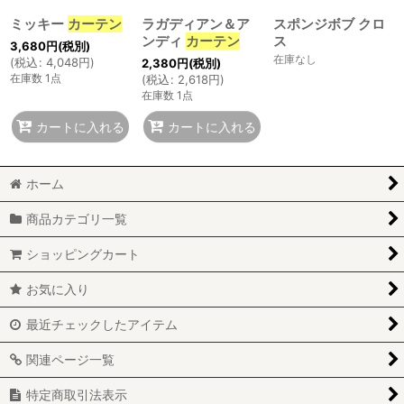
ミッキー
カーテン
ラガディアン＆ア
スポンジボブ クロ
カテゴリ
:
ンディ
カーテン
ス
3,680
円
(税別)
在庫なし
(
税込
:
4,048
円
)
2,380
円
(税別)
特集
:
在庫数 1点
(
税込
:
2,618
円
)
在庫数 1点
絞り込む
カートに入れる
カートに入れる
ホーム
商品カテゴリ一覧
ショッピングカート
お気に入り
最近チェックしたアイテム
関連ページ一覧
特定商取引法表示