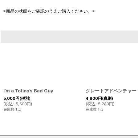
※商品の状態をご確認のうえご購入ください。※
I’m a Totino’s Bad Guy
グレートアドベンチャー
5,000
円
(税別)
4,800
円
(税別)
(
税込
:
5,500
円
)
(
税込
:
5,280
円
)
在庫数 1点
在庫数 1点