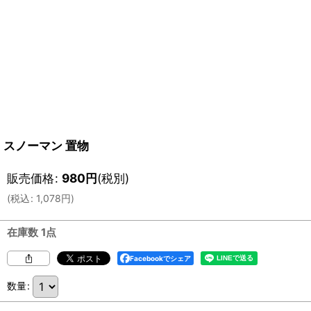
スノーマン 置物
販売価格
:
980
円
(税別)
(
税込
:
1,078
円
)
在庫数 1点
Facebookでシェア
数量
: