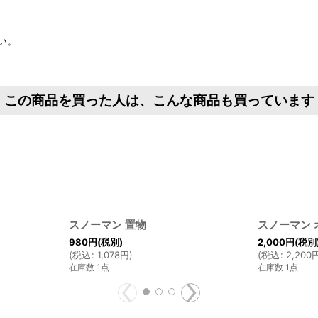
い。
この商品を買った人は、こんな商品も買っています
スノーマン 置物
スノーマン 
980
円
(税別)
2,000
円
(税別
(
税込
:
1,078
円
)
(
税込
:
2,200
在庫数 1点
在庫数 1点