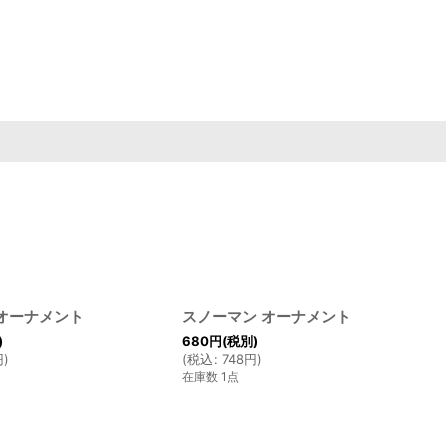
オーナメント
スノーマン オーナメント
)
680
円
(税別)
円
)
(
税込
:
748
円
)
在庫数 1点