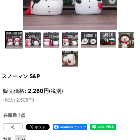
スノーマン S&P
販売価格
:
2,280
円
(税別)
(
税込
:
2,508
円
)
在庫数 1点
Facebookでシェア
数量
: