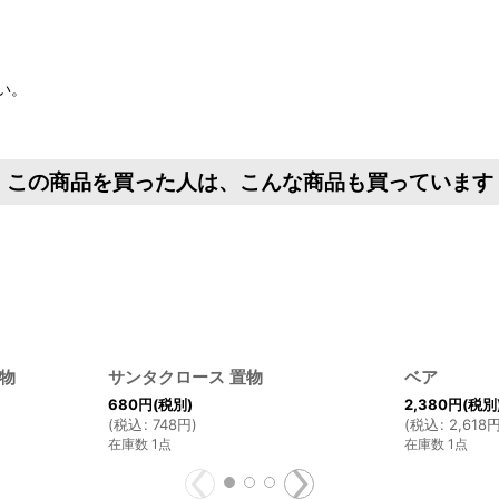
い。
この商品を買った人は、こんな商品も買っています
物
サンタクロース 置物
ベア
680
円
(税別)
2,380
円
(税別
(
税込
:
748
円
)
(
税込
:
2,618
在庫数 1点
在庫数 1点