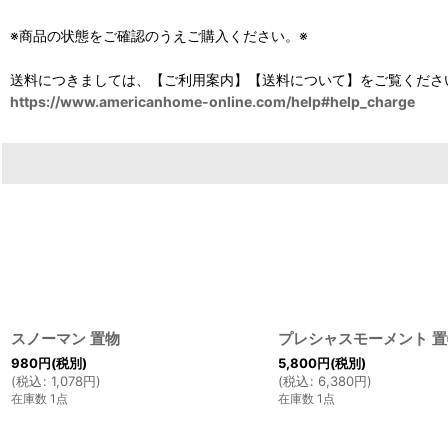
※商品の状態をご確認のうえご購入ください。※
送料につきましては、【ご利用案内】【送料について】をご覧くださ
https://www.americanhome-online.com/help#help_charge
スノーマン 置物
プレシャスモーメント 置
980
円
(税別)
5,800
円
(税別)
(
税込
:
1,078
円
)
(
税込
:
6,380
円
)
在庫数 1点
在庫数 1点