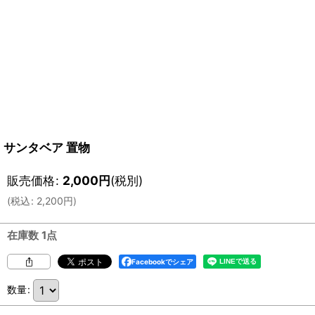
サンタベア 置物
販売価格
:
2,000
円
(税別)
(
税込
:
2,200
円
)
在庫数 1点
Facebookでシェア
数量
: