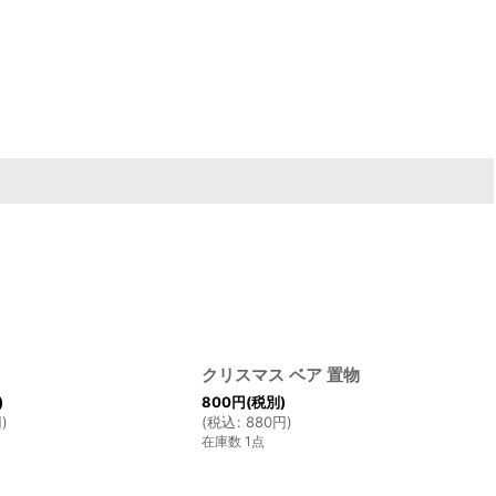
クリスマス ベア 置物
)
800
円
(税別)
円
)
(
税込
:
880
円
)
在庫数 1点