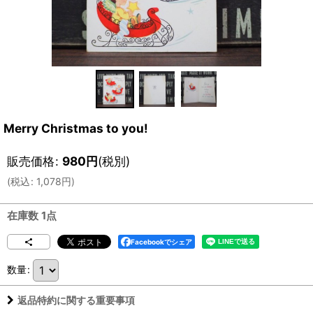
Merry Christmas to you!
販売価格
:
980
円
(税別)
(
税込
:
1,078
円
)
在庫数 1点
Facebookでシェア
数量
:
返品特約に関する重要事項