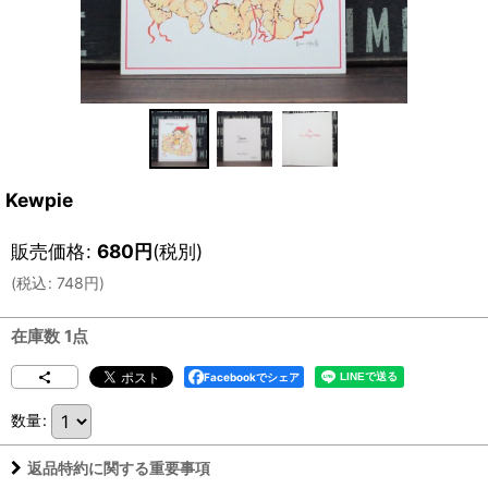
Kewpie
販売価格
:
680
円
(税別)
(
税込
:
748
円
)
在庫数 1点
Facebookでシェア
数量
:
返品特約に関する重要事項