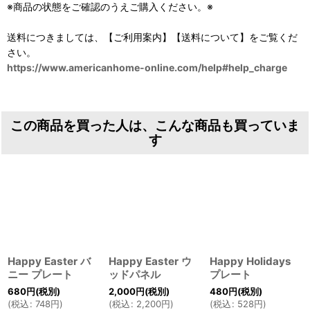
※商品の状態をご確認のうえご購入ください。※
送料につきましては、【ご利用案内】【送料について】をご覧くだ
さい。
https://www.americanhome-online.com/help#help_charge
この商品を買った人は、こんな商品も買っていま
す
Happy Easter バ
Happy Easter ウ
Happy Holidays
ニー プレート
ッドパネル
プレート
680
円
(税別)
2,000
円
(税別)
480
円
(税別)
(
税込
:
748
円
)
(
税込
:
2,200
円
)
(
税込
:
528
円
)