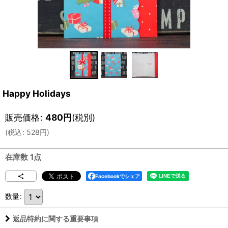
Happy Holidays
販売価格
:
480
円
(税別)
(
税込
:
528
円
)
在庫数 1点
Facebookでシェア
数量
:
返品特約に関する重要事項