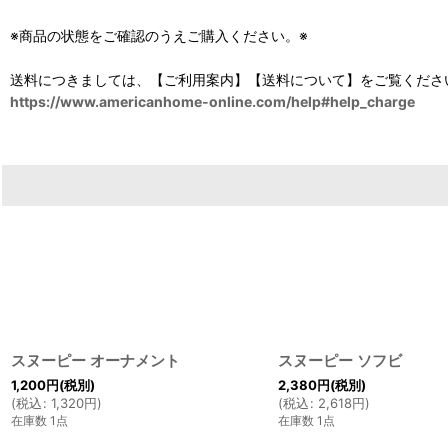
※商品の状態をご確認のうえご購入ください。※
送料につきましては、【ご利用案内】【送料について】をご覧くださ
https://www.americanhome-online.com/help#help_charge
スヌーピー オーナメント
スヌーピー ソフビ
1,200
円
(税別)
2,380
円
(税別)
(
税込
:
1,320
円
)
(
税込
:
2,618
円
)
在庫数 1点
在庫数 1点