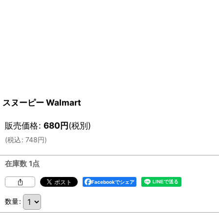
スヌーピー Walmart
販売価格
:
680
円
(税別)
(
税込
:
748
円
)
在庫数 1点
Facebookでシェア
数量
: