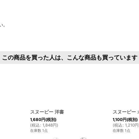
い。
この商品を買った人は、こんな商品も買っています
スヌーピー 洋書
スヌーピー 
1,680
円
(税別)
1,100
円
(税別)
(
税込
:
1,848
円
)
(
税込
:
1,210
円
在庫数 1点
在庫数 1点