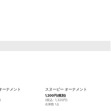
オーナメント
スヌーピー オーナメント
1,200
円
(税別)
)
(
税込
:
1,320
円
)
在庫数 1点