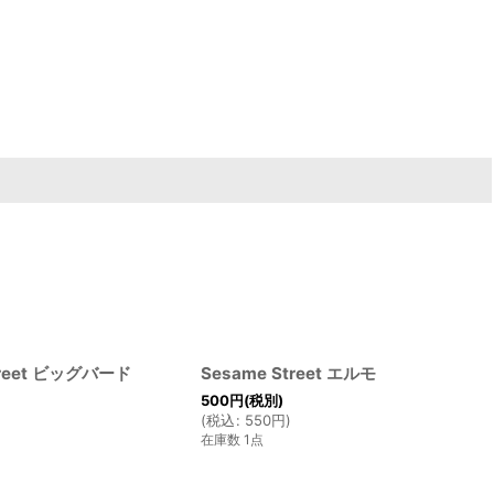
treet ビッグバード
Sesame Street エルモ
500
円
(税別)
(
税込
:
550
円
)
在庫数 1点