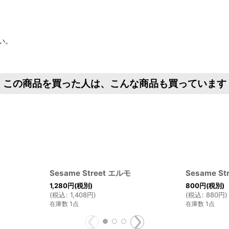
い。
この商品を買った人は、こんな商品も買っています
Sesame Street エルモ
Sesame S
1,280
円
(税別)
800
円
(税別)
(
税込
:
1,408
円
)
(
税込
:
880
円
)
在庫数 1点
在庫数 1点