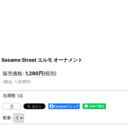
Sesame Street エルモ オーナメント
販売価格
:
1,280
円
(税別)
(
税込
:
1,408
円
)
在庫数 1点
Facebookでシェア
数量
: