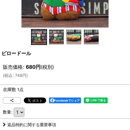
ピロードール
販売価格
:
680
円
(税別)
(
税込
:
748
円
)
在庫数 1点
Facebookでシェア
数量
:
返品特約に関する重要事項