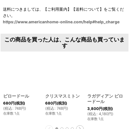
送料につきましては、【ご利用案内】【送料について】をご覧くだ
さい。
https://www.americanhome-online.com/help#help_charge
この商品を買った人は、こんな商品も買っていま
す
ピロードール
クリスマスミトン
ラガディアン ピロ
ードール
680
円
(税別)
680
円
(税別)
(
税込
:
748
円
)
(
税込
:
748
円
)
3,800
円
(税別)
在庫数 1点
在庫数 1点
(
税込
:
4,180
円
)
在庫数 1点