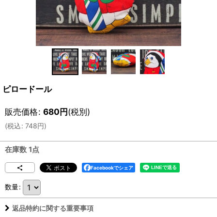
ピロードール
販売価格
:
680
円
(税別)
(
税込
:
748
円
)
在庫数 1点
Facebookでシェア
数量
:
返品特約に関する重要事項