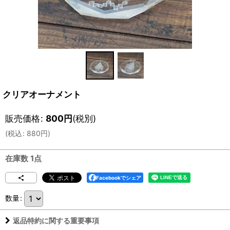
クリアオーナメント
販売価格
:
800
円
(税別)
(
税込
:
880
円
)
在庫数 1点
Facebookでシェア
数量
:
返品特約に関する重要事項