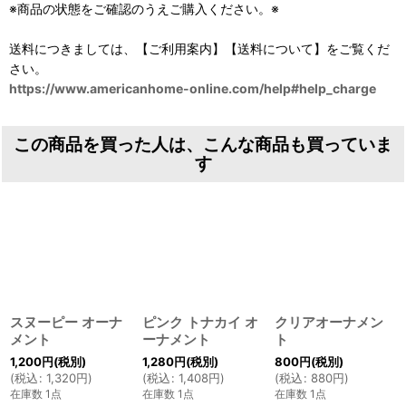
※商品の状態をご確認のうえご購入ください。※
送料につきましては、【ご利用案内】【送料について】をご覧くだ
さい。
https://www.americanhome-online.com/help#help_charge
この商品を買った人は、こんな商品も買っていま
す
スヌーピー オーナ
ピンク トナカイ オ
クリアオーナメン
メント
ーナメント
ト
1,200
円
(税別)
1,280
円
(税別)
800
円
(税別)
(
税込
:
1,320
円
)
(
税込
:
1,408
円
)
(
税込
:
880
円
)
在庫数 1点
在庫数 1点
在庫数 1点