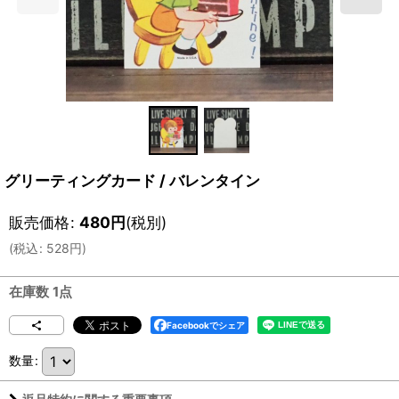
グリーティングカード / バレンタイン
販売価格
:
480
円
(税別)
(
税込
:
528
円
)
在庫数 1点
Facebookでシェア
数量
: