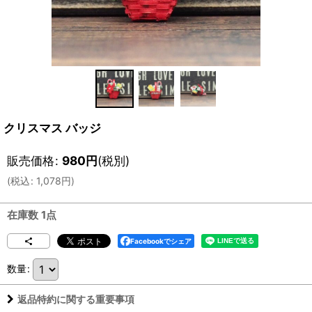
クリスマス バッジ
販売価格
:
980
円
(税別)
(
税込
:
1,078
円
)
在庫数 1点
Facebookでシェア
数量
:
返品特約に関する重要事項