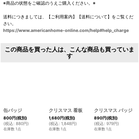
※商品の状態をご確認のうえご購入ください。※
送料につきましては、【ご利用案内】【送料について】をご覧くだ
さい。
https://www.americanhome-online.com/help#help_charge
この商品を買った人は、こんな商品も買っていま
す
缶バッジ
クリスマス 看板
クリスマス バッジ
800
円
(税別)
1,680
円
(税別)
890
円
(税別)
(
税込
:
880
円
)
(
税込
:
1,848
円
)
(
税込
:
979
円
)
在庫数 1点
在庫数 1点
在庫数 1点