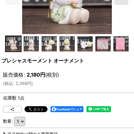
プレシャスモーメント オーナメント
販売価格
:
2,180
円
(税別)
(
税込
:
2,398
円
)
在庫数 1点
Facebookでシェア
数量
: