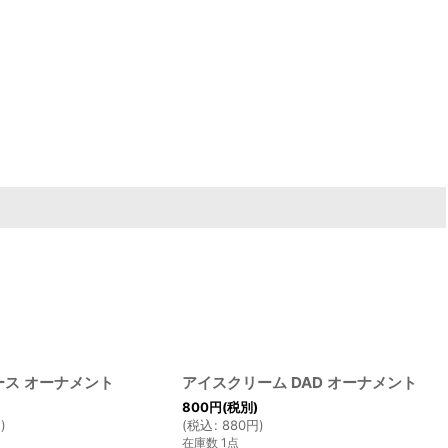
ース オーナメント
アイスクリーム DAD オーナメント
800
円
(税別)
円
)
(
税込
:
880
円
)
在庫数 1点