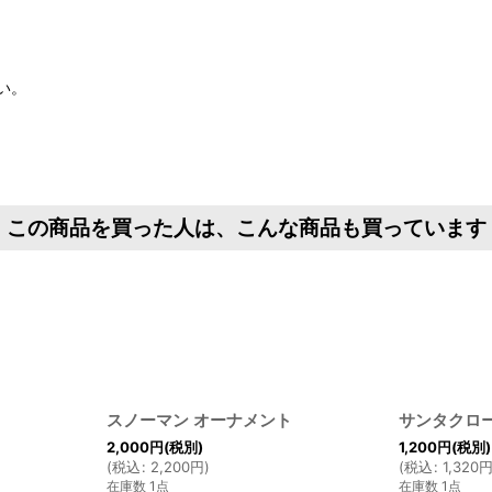
い。
この商品を買った人は、こんな商品も買っています
スノーマン オーナメント
サンタクロ
2,000
円
(税別)
1,200
円
(税別)
(
税込
:
2,200
円
)
(
税込
:
1,320
在庫数 1点
在庫数 1点