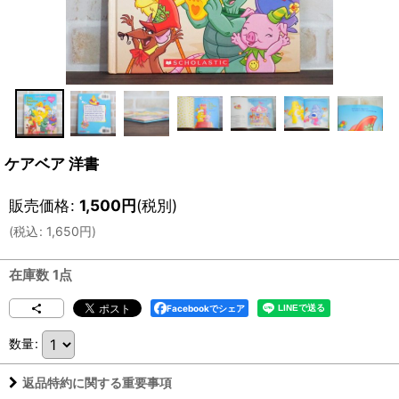
ケアベア 洋書
販売価格
:
1,500
円
(税別)
(
税込
:
1,650
円
)
在庫数 1点
Facebookでシェア
数量
:
返品特約に関する重要事項