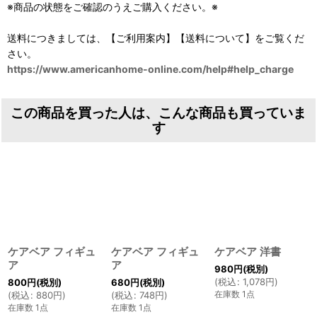
※商品の状態をご確認のうえご購入ください。※
送料につきましては、【ご利用案内】【送料について】をご覧くだ
さい。
https://www.americanhome-online.com/help#help_charge
この商品を買った人は、こんな商品も買っていま
す
ケアベア フィギュ
ケアベア フィギュ
ケアベア 洋書
ア
ア
980
円
(税別)
(
税込
:
1,078
円
)
800
円
(税別)
680
円
(税別)
在庫数 1点
(
税込
:
880
円
)
(
税込
:
748
円
)
在庫数 1点
在庫数 1点