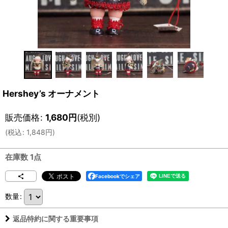
Hershey’s オーナメント
販売価格
:
1,680
円
(税別)
(
税込
:
1,848
円
)
在庫数 1点
Facebookでシェア
数量
:
返品特約に関する重要事項