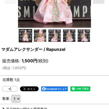
マダムアレクサンダー / Rapunzel
販売価格
:
1,500
円
(税別)
(
税込
:
1,650
円
)
在庫数 1点
Facebookでシェア
数量
: