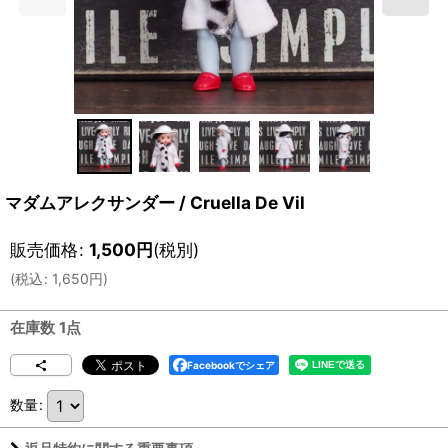
マダムアレクサンダー / Cruella De Vil
販売価格
:
1,500
円
(税別)
(
税込
:
1,650
円
)
在庫数 1点
Facebookでシェア
数量
: