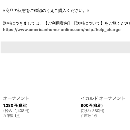
※商品の状態をご確認のうえご購入ください。※
送料につきましては、【ご利用案内】【送料について】をご覧くださ
https://www.americanhome-online.com/help#help_charge
オーナメント
イカルド オーナメント
1,280
円
(税別)
800
円
(税別)
(
税込
:
1,408
円
)
(
税込
:
880
円
)
在庫数 1点
在庫数 1点