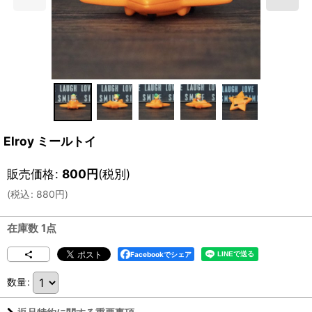
Elroy ミールトイ
販売価格
:
800
円
(税別)
(
税込
:
880
円
)
在庫数 1点
Facebookでシェア
数量
: