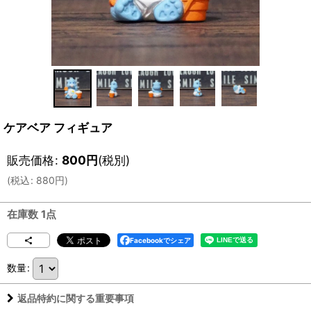
ケアベア フィギュア
販売価格
:
800
円
(税別)
(
税込
:
880
円
)
在庫数 1点
Facebookでシェア
数量
:
返品特約に関する重要事項