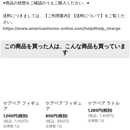
※商品の状態をご確認のうえご購入ください。※
送料につきましては、【ご利用案内】【送料について】をご覧くだ
さい。
https://www.americanhome-online.com/help#help_charge
この商品を買った人は、こんな商品も買っていま
す
ケアベア フィギュ
ケアベア フィギュ
ケアベア ラトル
ア
ア
1,280
円
(税別)
(
税込
:
1,408
円
)
1,000
円
(税別)
800
円
(税別)
在庫数 1点
(
税込
:
1,100
円
)
(
税込
:
880
円
)
在庫数 1点
在庫数 1点