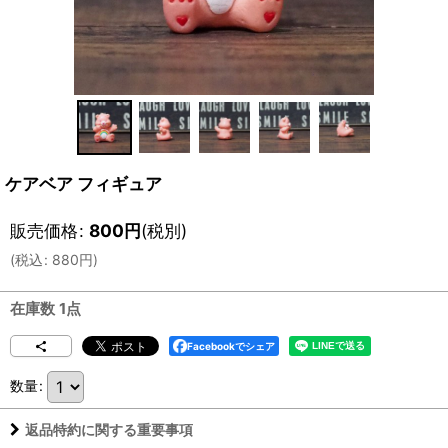
ケアベア フィギュア
販売価格
:
800
円
(税別)
(
税込
:
880
円
)
在庫数 1点
Facebookでシェア
数量
:
返品特約に関する重要事項