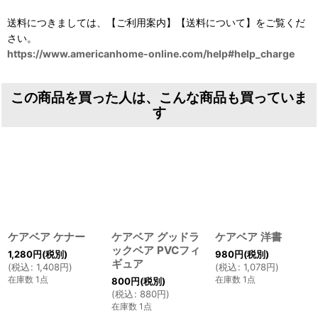
送料につきましては、【ご利用案内】【送料について】をご覧くだ
さい。
https://www.americanhome-online.com/help#help_charge
この商品を買った人は、こんな商品も買っていま
す
ケアベア ケナー
ケアベア グッドラ
ケアベア 洋書
ックベア PVCフィ
1,280
円
(税別)
980
円
(税別)
ギュア
(
税込
:
1,408
円
)
(
税込
:
1,078
円
)
在庫数 1点
在庫数 1点
800
円
(税別)
(
税込
:
880
円
)
在庫数 1点