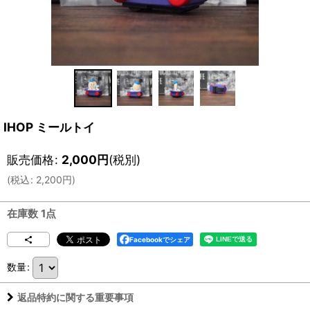
IHOP ミールトイ
販売価格
:
2,000
円
(税別)
(
税込
:
2,200
円
)
在庫数 1点
Facebookでシェア
数量
:
返品特約に関する重要事項