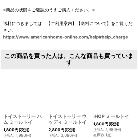
※商品の状態をご確認のうえご購入ください。※
送料につきましては、【ご利用案内】【送料について】をご覧くだ
さい。
https://www.americanhome-online.com/help#help_charge
この商品を買った人は、こんな商品も買っていま
す
トイストーリー ハ
トイストーリー ウ
IHOP ミールトイ
ム ミールトイ
ッディ ミールトイ
1,800
円
(税別)
(
税込
:
1,980
円
)
1,800
円
(税別)
2,800
円
(税別)
在庫数 1点
(
税込
:
1,980
円
)
(
税込
:
3,080
円
)