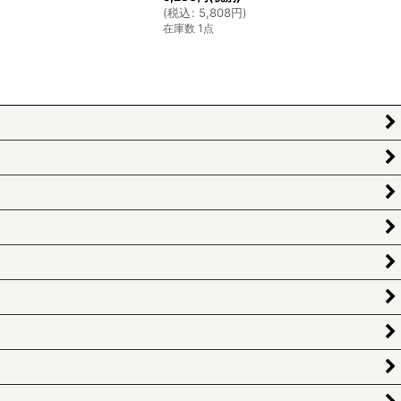
(
税込
:
5,808
円
)
在庫数 1点