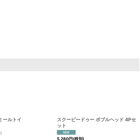
ミールトイ
スクービードゥー ボブルヘッド 4Pセ
ット
)
円
)
5,280
円
(税別)