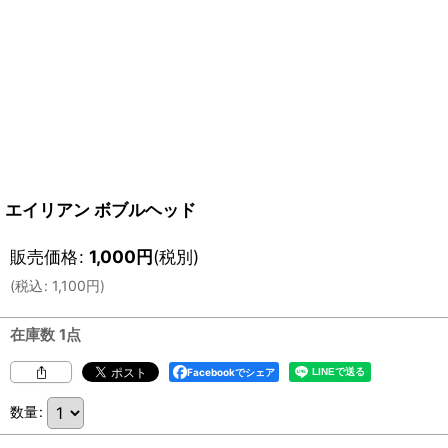
エイリアン ボブルヘッド
販売価格
:
1,000
円
(税別)
(
税込
:
1,100
円
)
在庫数 1点
Facebookでシェア
数量
: