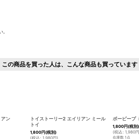
い。
この商品を買った人は、こんな商品も買っています
リアン
トイストーリー2 エイリアン ミール
ボーピープ 
トイ
1,800
円
(税別
(
税込
:
1,980
1,800
円
(税別)
在庫数 1点
(
税込
:
1,980
円
)