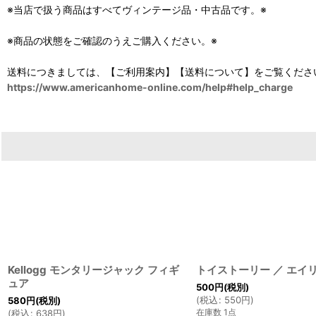
※当店で扱う商品はすべてヴィンテージ品・中古品です。※
※商品の状態をご確認のうえご購入ください。※
送料につきましては、【ご利用案内】【送料について】をご覧くださ
https://www.americanhome-online.com/help#help_charge
Kellogg モンタリージャック フィギ
トイストーリー ／ エイ
ュア
500
円
(税別)
(
税込
:
550
円
)
580
円
(税別)
在庫数 1点
(
税込
:
638
円
)