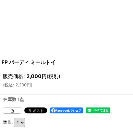
FP バーディ ミールトイ
販売価格
:
2,000
円
(税別)
(
税込
:
2,200
円
)
在庫数 1点
Facebookでシェア
数量
: