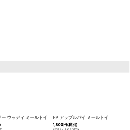
ー ウッディ ミールトイ
FP アップルパイ ミールトイ
)
1,800
円
(税別)
円
)
(
税込
:
1,980
円
)