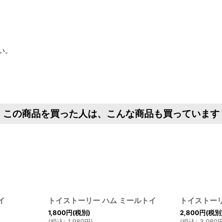
い。
この商品を買った人は、こんな商品も買っています
イ
トイストーリー ハム ミールトイ
トイストーリ
1,800
円
(税別)
2,800
円
(税別
(
税込
:
1,980
円
)
(
税込
:
3,080