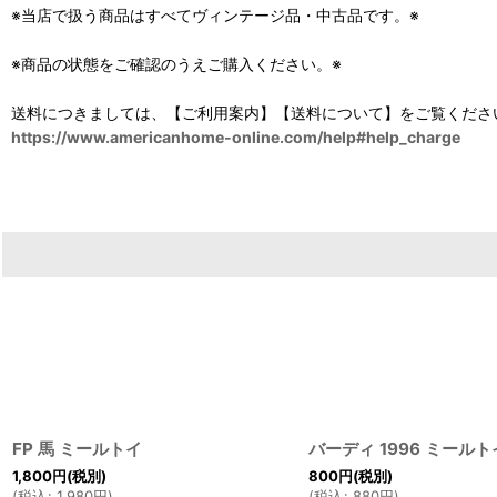
※当店で扱う商品はすべてヴィンテージ品・中古品です。※
※商品の状態をご確認のうえご購入ください。※
送料につきましては、【ご利用案内】【送料について】をご覧くださ
https://www.americanhome-online.com/help#help_charge
FP 馬 ミールトイ
バーディ 1996 ミールト
1,800
円
(税別)
800
円
(税別)
(
税込
:
1,980
円
)
(
税込
:
880
円
)