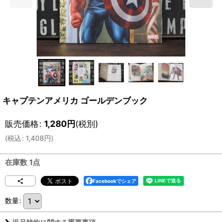
キャプテンアメリカ ゴールデンブック
販売価格
:
1,280
円
(税別)
(
税込
:
1,408
円
)
在庫数 1点
Facebookでシェア
数量
: