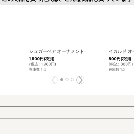
シュガーベア オーナメント
イカルド オ
1,800
円
(税別)
800
円
(税別)
(
税込
:
1,980
円
)
(
税込
:
880
円
)
在庫数 1点
在庫数 1点