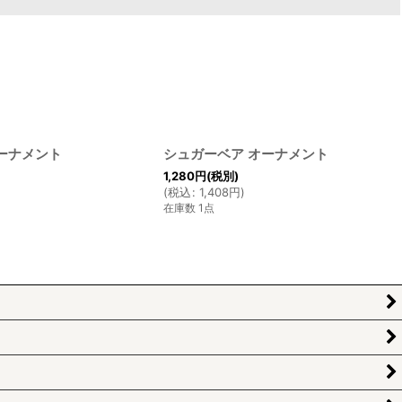
ーナメント
シュガーベア オーナメント
1,280
円
(税別)
(
税込
:
1,408
円
)
在庫数 1点