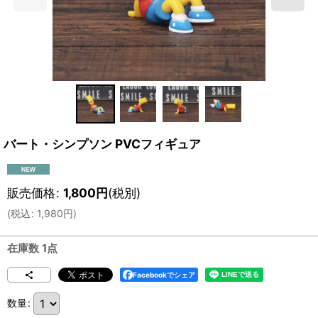
バート・シンプソン PVCフィギュア
販売価格
:
1,800
円
(税別)
(
税込
:
1,980
円
)
在庫数 1点
Facebookでシェア
数量
: