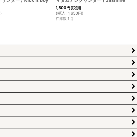
ダー / Kick it boy
マダムアレクサンダー / Jasmine
1,500
円
(税別)
円
)
(
税込
:
1,650
円
)
在庫数 1点