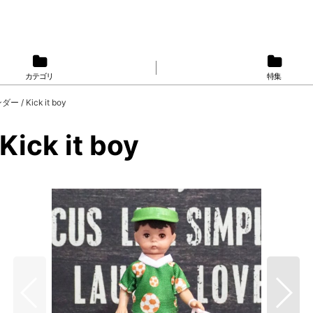
カテゴリ
特集
/ Kick it boy
k it boy