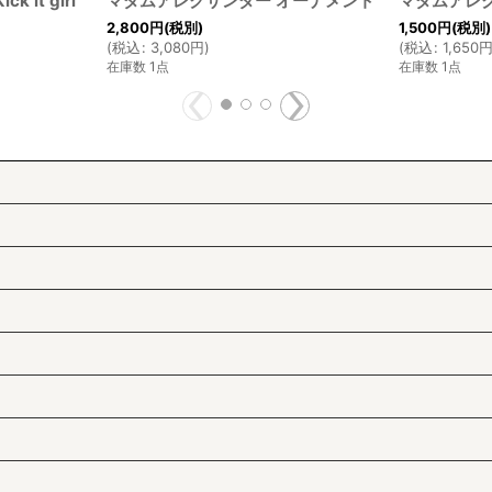
 it girl
マダムアレクサンダー オーナメント
マダムアレクサン
2,800
円
(税別)
1,500
円
(税別)
(
税込
:
3,080
円
)
(
税込
:
1,650
在庫数 1点
在庫数 1点