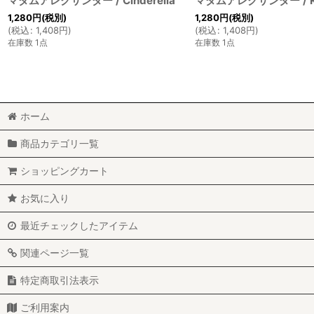
マダムアレクサンダー / Cinderella
マダムアレクサンダー / Kick
1,280
円
(税別)
1,280
円
(税別)
(
税込
:
1,408
円
)
(
税込
:
1,408
円
)
在庫数 1点
在庫数 1点
ホーム
商品カテゴリ一覧
ショッピングカート
お気に入り
最近チェックしたアイテム
関連ページ一覧
特定商取引法表示
ご利用案内