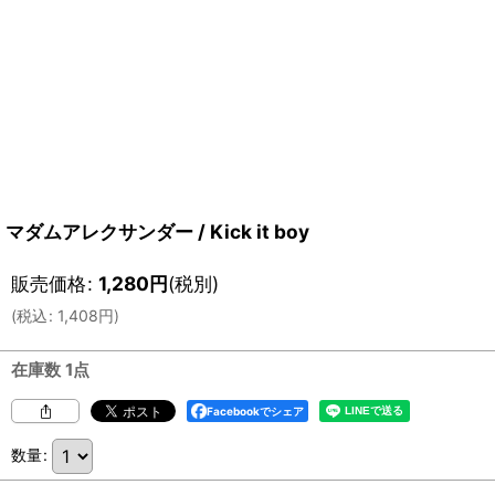
マダムアレクサンダー / Kick it boy
販売価格
:
1,280
円
(税別)
(
税込
:
1,408
円
)
在庫数 1点
Facebookでシェア
数量
: