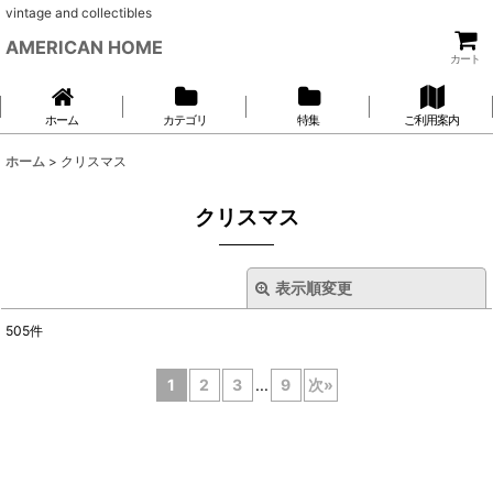
vintage and collectibles
AMERICAN HOME
カート
ホーム
カテゴリ
特集
ご利用案内
ホーム
>
クリスマス
クリスマス
表示順変更
閉じる
505
件
表示数
:
1
2
3
...
9
次
»
並び順
:
絞り込む