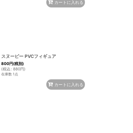
カートに入れる
スヌーピー PVCフィギュア
800
円
(税別)
(
税込
:
880
円
)
在庫数 1点
カートに入れる