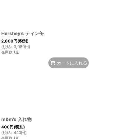
Hershey’s ティン缶
2,800
円
(税別)
(
税込
:
3,080
円
)
在庫数 1点
カートに入れる
m&m’s 入れ物
400
円
(税別)
(
税込
:
440
円
)
在庫数 1点