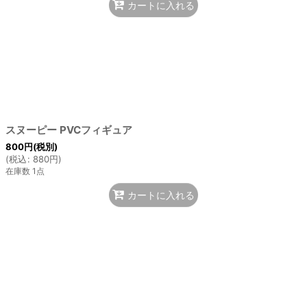
カートに入れる
スヌーピー PVCフィギュア
800
円
(税別)
(
税込
:
880
円
)
在庫数 1点
カートに入れる