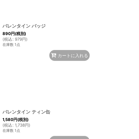
バレンタイン バッジ
890
円
(税別)
(
税込
:
979
円
)
在庫数 1点
カートに入れる
バレンタイン ティン缶
1,580
円
(税別)
(
税込
:
1,738
円
)
在庫数 1点