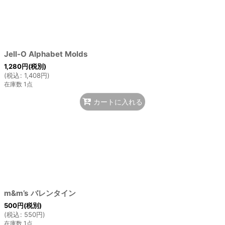
絞り込む
Jell-O Alphabet Molds
1,280
円
(税別)
(
税込
:
1,408
円
)
在庫数 1点
カートに入れる
m&m’s バレンタイン
500
円
(税別)
(
税込
:
550
円
)
在庫数 1点