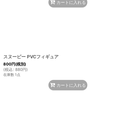
カートに入れる
スヌーピー PVCフィギュア
800
円
(税別)
(
税込
:
880
円
)
在庫数 1点
カートに入れる