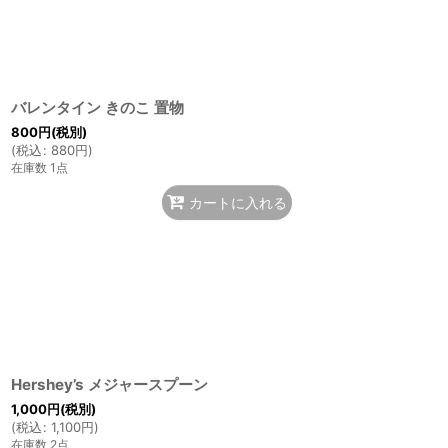
バレンタイン きのこ 置物
800
円
(税別)
(
税込
:
880
円
)
在庫数 1点
カートに入れる
Hershey’s メジャースプーン
1,000
円
(税別)
(
税込
:
1,100
円
)
在庫数 2点