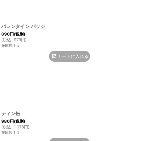
バレンタイン バッジ
890
円
(税別)
(
税込
:
979
円
)
在庫数 1点
カートに入れる
ティン缶
980
円
(税別)
(
税込
:
1,078
円
)
在庫数 1点