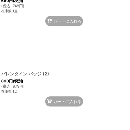
680
円
(税別)
(
税込
:
748
円
)
在庫数 1点
カートに入れる
バレンタイン バッジ (2)
890
円
(税別)
(
税込
:
979
円
)
在庫数 1点
カートに入れる