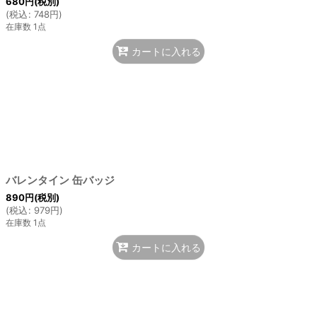
680
円
(税別)
(
税込
:
748
円
)
在庫数 1点
カートに入れる
バレンタイン 缶バッジ
890
円
(税別)
(
税込
:
979
円
)
在庫数 1点
カートに入れる