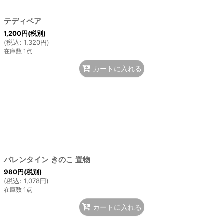
テディベア
1,200
円
(税別)
(
税込
:
1,320
円
)
在庫数 1点
カートに入れる
バレンタイン きのこ 置物
980
円
(税別)
(
税込
:
1,078
円
)
在庫数 1点
カートに入れる