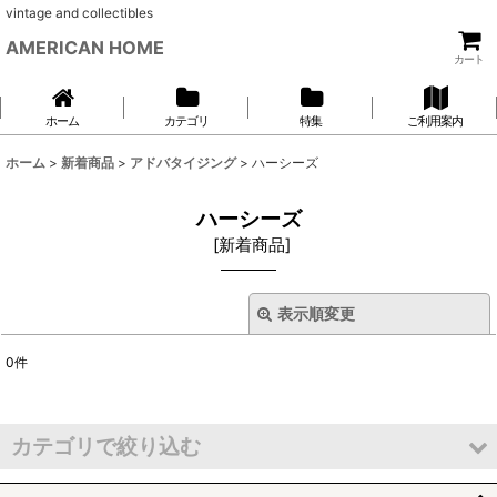
vintage and collectibles
AMERICAN HOME
カート
ホーム
カテゴリ
特集
ご利用案内
ホーム
>
新着商品
>
アドバタイジング
>
ハーシーズ
ハーシーズ
[
新着商品
]
表示順変更
閉じる
0
件
表示数
:
並び順
:
カテゴリで絞り込む