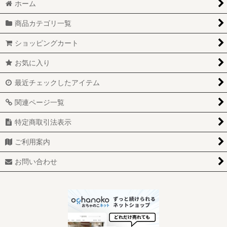
絞り込む
ホーム
キャラクター1 (ディズニー) (全商品)
商品カテゴリ一覧
オリバー ニューヨーク子猫ものがたり
ショッピングカート
カーズ
お気に入り
ザ・シンプソンズ
最近チェックしたアイテム
ジャングルブック
関連ページ一覧
スターウォーズ
特定商取引法表示
ダンボ
ご利用案内
チップとデール
お問い合わせ
トイストーリー
バグズライフ
バンビ