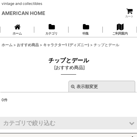
vintage and collectibles
AMERICAN HOME
カート
ホーム
カテゴリ
特集
ご利用案内
ホーム
>
おすすめ商品
>
キャラクター1 (ディズニー)
>
チップとデール
チップとデール
[
おすすめ商品
]
表示順変更
閉じる
0
件
表示数
:
並び順
:
カテゴリで絞り込む