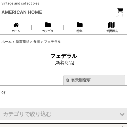
vintage and collectibles
AMERICAN HOME
カート
ホーム
カテゴリ
特集
ご利用案内
ホーム
>
新着商品
>
食器
>
フェデラル
フェデラル
[
新着商品
]
表示順変更
閉じる
0
件
表示数
:
並び順
:
カテゴリで絞り込む