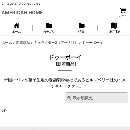
vintage and collectibles
AMERICAN HOME
カート
ホーム
カテゴリ
特集
ご利用案内
ホーム
>
新着商品
>
キャラクター2（アーナ行）
>
ドゥーボーイ
ドゥーボーイ
[
新着商品
]
米国のパンや菓子生地の老舗製粉会社であるピルズベリー社のイメ
ージキャラクター。
表示順変更
閉じる
0
件
表示数
: