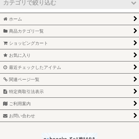
並び順
:
カテゴリで絞り込む
絞り込む
ホーム
キャラクター2（アーナ行） (全商品)
商品カテゴリ一覧
アーチーコミック
ショッピングカート
アニマニアックス
お気に入り
アルビンとチップマンクス
最近チェックしたアイテム
E.T.
関連ページ一覧
宇宙家族ジェットソン
特定商取引法表示
ガーフィールド
ご利用案内
キャベツ畑人形
お問い合わせ
グローワーム