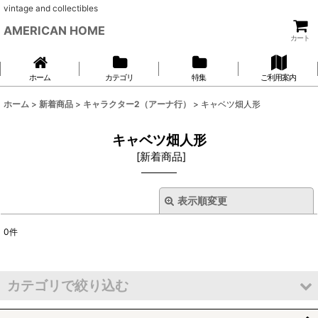
vintage and collectibles
AMERICAN HOME
カート
ホーム
カテゴリ
特集
ご利用案内
ホーム
>
新着商品
>
キャラクター2（アーナ行）
>
キャベツ畑人形
キャベツ畑人形
[
新着商品
]
表示順変更
閉じる
0
件
表示数
:
並び順
:
カテゴリで絞り込む