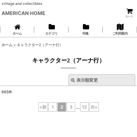
vintage and collectibles
AMERICAN HOME
カート
ホーム
カテゴリ
特集
ご利用案内
ホーム
>
キャラクター2（アーナ行）
キャラクター2（アーナ行）
表示順変更
閉じる
665
件
サブカテゴリ
:
«
前
1
2
3
...
12
次
»
表示数
: