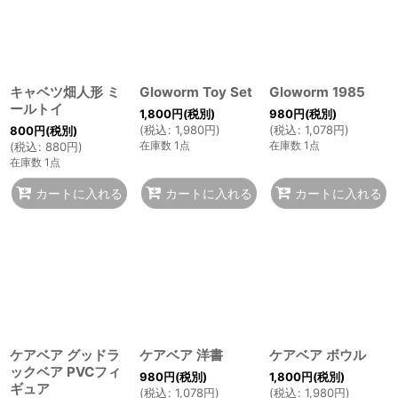
キャベツ畑人形 ミ
Gloworm Toy Set
Gloworm 1985
ールトイ
1,800
円
(税別)
980
円
(税別)
(
税込
:
1,980
円
)
(
税込
:
1,078
円
)
800
円
(税別)
在庫数 1点
在庫数 1点
(
税込
:
880
円
)
在庫数 1点
カートに入れる
カートに入れる
カートに入れる
ケアベア グッドラ
ケアベア 洋書
ケアベア ボウル
ックベア PVCフィ
980
円
(税別)
1,800
円
(税別)
ギュア
(
税込
:
1,078
円
)
(
税込
:
1,980
円
)