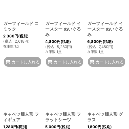
並び順
:
絞り込む
ガーフィールド コ
ガーフィールド イ
ガーフィールド イ
ミック
ースター ぬいぐる
ースター ぬいぐる
み
み
2,380
円
(税別)
(
税込
:
2,618
円
)
4,800
円
(税別)
6,800
円
(税別)
在庫数 1点
(
税込
:
5,280
円
)
(
税込
:
7,480
円
)
在庫数 1点
在庫数 1点
カートに入れる
カートに入れる
カートに入れる
キャベツ畑人形 フ
キャベツ畑人形 フ
キャベツ畑人形 グ
ィギュア
ラットシーツ
ラス
1,280
円
(税別)
5,000
円
(税別)
1,800
円
(税別)