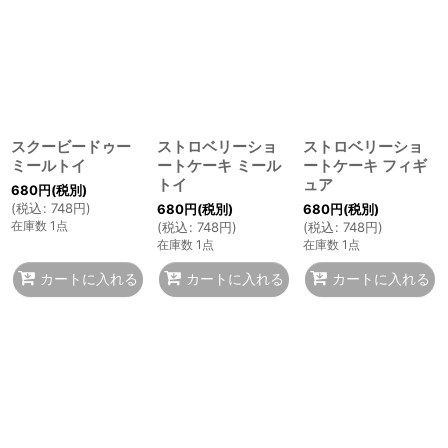
スクービードゥー
ストロベリーショ
ストロベリーショ
ミールトイ
ートケーキ ミール
ートケーキ フィギ
トイ
ュア
680
円
(税別)
(
税込
:
748
円
)
680
円
(税別)
680
円
(税別)
在庫数 1点
(
税込
:
748
円
)
(
税込
:
748
円
)
在庫数 1点
在庫数 1点
カートに入れる
カートに入れる
カートに入れる